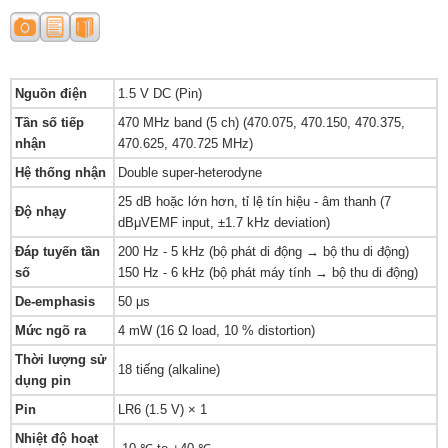
Nguồn điện
1.5 V DC (Pin)
Tần số tiếp
470 MHz band (5 ch) (470.075, 470.150, 470.375,
nhận
470.625, 470.725 MHz)
Hệ thống nhận
Double super-heterodyne
25 dB hoặc lớn hơn, tỉ lệ tín hiệu - âm thanh (7
Độ nhạy
dBμVEMF input, ±1.7 kHz deviation)
Đáp tuyến tần
200 Hz - 5 kHz (bộ phát di động → bộ thu di động)
số
150 Hz - 6 kHz (bộ phát máy tính → bộ thu di động)
De-emphasis
50 μs
Mức ngõ ra
4 mW (16 Ω load, 10 % distortion)
Thời lượng sử
18 tiếng (alkaline)
dụng pin
Pin
LR6 (1.5 V) × 1
Nhiệt độ hoạt