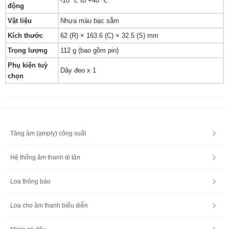
-10 ℃ to +40 ℃
động
Vật liệu
Nhựa màu bạc sẫm
Kích thước
62 (R) × 163.6 (C) × 32.5 (S) mm
Trọng lượng
112 g (bao gồm pin)
Phụ kiện tuỳ
Dây đeo x 1
chọn
Tăng âm (amply) công suất
Hệ thống âm thanh di tản
Loa thông báo
Loa cho âm thanh biểu diễn