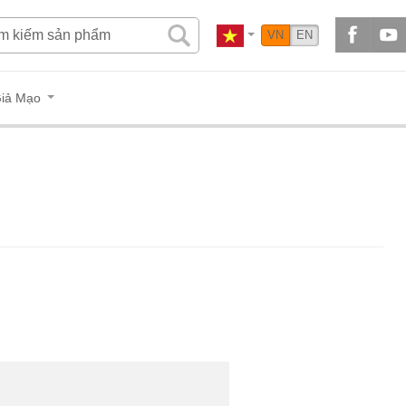
VN
EN
iả Mạo