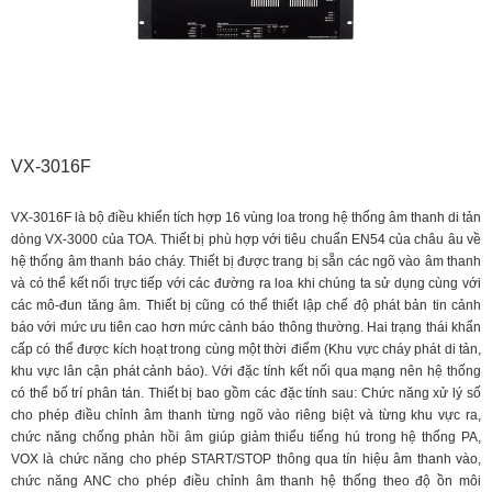
VX-3016F
VX-3016F là bộ điều khiển tích hợp 16 vùng loa trong hệ thống âm thanh di tản
dòng VX-3000 của TOA. Thiết bị phù hợp với tiêu chuẩn EN54 của châu âu về
hệ thống âm thanh báo cháy. Thiết bị được trang bị sẵn các ngõ vào âm thanh
và có thể kết nối trực tiếp với các đường ra loa khi chúng ta sử dụng cùng với
các mô-đun tăng âm. Thiết bị cũng có thể thiết lập chế độ phát bản tin cảnh
báo với mức ưu tiên cao hơn mức cảnh báo thông thường. Hai trạng thái khẩn
cấp có thể được kích hoạt trong cùng một thời điểm (Khu vực cháy phát di tản,
khu vực lân cận phát cảnh báo). Với đặc tính kết nối qua mạng nên hệ thống
có thể bố trí phân tán. Thiết bị bao gồm các đặc tính sau: Chức năng xử lý số
cho phép điều chỉnh âm thanh từng ngõ vào riêng biệt và từng khu vực ra,
chức năng chống phản hồi âm giúp giảm thiểu tiếng hú trong hệ thống PA,
VOX là chức năng cho phép START/STOP thông qua tín hiệu âm thanh vào,
chức năng ANC cho phép điều chỉnh âm thanh hệ thống theo độ ồn môi