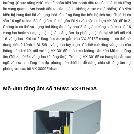
trường. (Chức năng ANC có thể phân biệt âm thanh đầu ra của thiết bị và tiếng
ồn xung quanh. Âm thanh đầu ra của thiết bị không được coi là nhiễu). Có đèn
hiển thị trạng thái lỗi và trạng thái của từng tăng âm trên bộ tích hợp. Thiết bị có
sẵn 16 ngõ ra loa. Số tăng âm có thể gắn tối đa vào bộ tích hợp VX-3016F là 2.
Chúng ta có thể sử dụng hai tăng âm này như 2 tăng âm công suất cho cả 16
vùng loa hoặc sử dụng một bộ làm tăng âm dự phòng, bộ còn lại sẽ kết nối với
16 vùng loa. Khi cả 2 tăng âm được gắn vào VX-3016F chúng ta có thể sử
dụng kiểu 2-kênh 1-BUS/8 - vùng loa tuỳ chọn. Có thể mở rộng vùng loa cần
thống báo khi kết nối với bộ VX-3016F khác mà không cần đến Mô-dun tăng
âm (Tối đa tới 64 vùng loa / 1 tăng âm).. Trên bộ VX-3016F có trang bị sẵn các
ngõ vào ra cho tăng âm dự phòng nên thiết bị dễ dàng chia sẽ tăng âm dự
phòng với các bộ VX-3000F khác.
Mô-đun tăng âm số 150W: VX-015DA