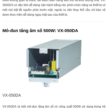
thiểu không gian tủ Rack, tiết kiệm điện năng tiêu thụ và khối lượng nhẹ. VX-
3000DS có đặc tính dễ dàng vận hành bằng các phím chức năng và thiết bị có
một nút bật tắt nguồn phía trước mặt, ngoài ra việc thay thế cầu chì bảo vệ
được thực hiện dễ dàng ngay mặt sau của thiết bị.
Mô-đun tăng âm số 500W: VX-050DA
VX-050DA
VX-050DA là một mô-đun tăng âm số có công suất 500W sử dụng trong hệ