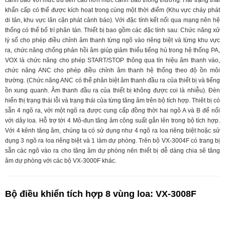
khẩn cấp có thể được kích hoạt trong cùng một thời điểm (Khu vực cháy phát
di tản, khu vực lân cận phát cảnh báo). Với đặc tính kết nối qua mạng nên hệ
thống có thể bố trí phân tán. Thiết bị bao gồm các đặc tính sau: Chức năng xử
lý số cho phép điều chỉnh âm thanh từng ngõ vào riêng biệt và từng khu vực
ra, chức năng chống phản hồi âm giúp giảm thiểu tiếng hú trong hệ thống PA,
VOX là chức năng cho phép START/STOP thông qua tín hiệu âm thanh vào,
chức năng ANC cho phép điều chỉnh âm thanh hệ thống theo độ ồn môi
trường. (Chức năng ANC có thể phân biệt âm thanh đầu ra của thiết bị và tiếng
ồn xung quanh. Âm thanh đầu ra của thiết bị không được coi là nhiễu). Đèn
hiển thị trạng thái lỗi và trạng thái của từng tăng âm trên bộ tích hợp. Thiêt bị có
sẵn 4 ngõ ra, với một ngõ ra được cung cấp đồng thời hai ngõ A và B để nối
với dây loa. Hỗ trợ tới 4 Mô-đun tăng âm công suất gắn lên trong bộ tích hợp.
Với 4 kênh tăng âm, chúng ta có sử dụng như 4 ngõ ra loa riêng biệt hoặc sử
dụng 3 ngõ ra loa riêng biệt và 1 làm dự phòng. Trên bộ VX-3004F có trang bị
sẵn các ngõ vào ra cho tăng âm dự phòng nên thiết bị dễ dàng chia sẽ tăng
âm dự phòng với các bộ VX-3000F khác.
Bộ điều khiển tích hợp 8 vùng loa: VX-3008F