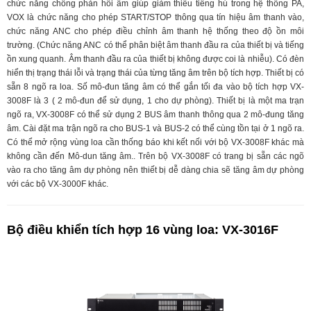
chức năng chống phản hồi âm giúp giảm thiểu tiếng hú trong hệ thống PA,
VOX là chức năng cho phép START/STOP thông qua tín hiệu âm thanh vào,
chức năng ANC cho phép điều chỉnh âm thanh hệ thống theo độ ồn môi
trường. (Chức năng ANC có thể phân biệt âm thanh đầu ra của thiết bị và tiếng
ồn xung quanh. Âm thanh đầu ra của thiết bị không được coi là nhiễu). Có đèn
hiển thị trạng thái lỗi và trạng thái của từng tăng âm trên bộ tích hợp. Thiết bị có
sẵn 8 ngõ ra loa. Số mô-đun tăng âm có thể gắn tối đa vào bộ tích hợp VX-
3008F là 3 ( 2 mô-đun để sử dụng, 1 cho dự phòng). Thiết bị là một ma trạn
ngõ ra, VX-3008F có thể sử dụng 2 BUS âm thanh thông qua 2 mô-đung tăng
âm. Cài đặt ma trận ngõ ra cho BUS-1 và BUS-2 có thể cùng tồn tại ở 1 ngõ ra.
Có thể mở rộng vùng loa cần thống báo khi kết nối với bộ VX-3008F khác mà
không cần đến Mô-dun tăng âm.. Trên bộ VX-3008F có trang bị sẵn các ngõ
vào ra cho tăng âm dự phòng nên thiết bị dễ dàng chia sẽ tăng âm dự phòng
với các bộ VX-3000F khác.
Bộ điều khiển tích hợp 16 vùng loa: VX-3016F