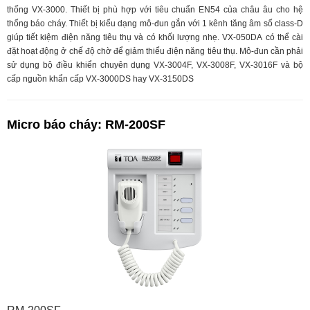
thống VX-3000. Thiết bị phù hợp với tiêu chuẩn EN54 của châu âu cho hệ
thống báo cháy. Thiết bị kiểu dạng mô-đun gắn với 1 kênh tăng âm số class-D
giúp tiết kiệm điện năng tiêu thụ và có khối lượng nhẹ. VX-050DA có thể cài
đặt hoạt động ở chế độ chờ để giảm thiểu điện năng tiêu thụ. Mô-đun cần phải
sử dụng bộ điều khiển chuyên dụng VX-3004F, VX-3008F, VX-3016F và bộ
cấp nguồn khẩn cấp VX-3000DS hay VX-3150DS
Micro báo cháy: RM-200SF