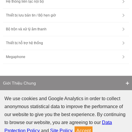
Hệ thống liên lạc nội bộ
Thiết bị lưu bản tin / Bộ hẹn giờ
Bộ trộn và xử lý âm thanh
Thiết bị hỗ trợ hệ thống
Megaphone
Giới Thiệu Chung
Liên Hệ
We use cookies and Google Analytics in order to collect
anonymous statistical data to improve the performance of
Cảnh Báo Giả Mạo
our website to give you the best experience. By continuing
to browse our website, you are agreeing to our
Data
Chính sách Riêng tư
Chính sách về Website
Protection Policy
and
Site Policy
.
Accept