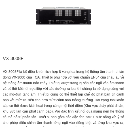
VX-3008F
VX-3008F là bộ điều khiển tích hợp 8 vùng loa trong hệ thống âm thanh di tản
dòng VX-3000 của TOA. Thiết bị phù hợp với tiêu chuẩn EN54 của châu âu về
hệ thống âm thanh báo cháy. Thiết bị được trang bị sẵn các ngõ vào âm thanh
và có thể kết nối trực tiếp với các đường ra loa khi chúng ta sử dụng cùng với
các mô-đun tăng âm. Thiết bị cũng có thể thiết lập chế độ phát bản tin cảnh
báo với mức ưu tiên cao hơn mức cảnh báo thông thường. Hai trạng thái khẩn
cấp có thể được kích hoạt trong cùng một thời điểm (Khu vực cháy phát di tản,
khu vực lân cận phát cảnh báo). Với đặc tính kết nối qua mạng nên hệ thống
có thể bố trí phân tán. Thiết bị bao gồm các đặc tính sau: Chức năng xử lý số
cho phép điều chỉnh âm thanh từng ngõ vào riêng biệt và từng khu vực ra,