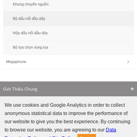
Khung chuyển nguồn
Bộ đấu nối đầu dây
Hộp đấu nối đầu dây
Bộ lựa chọn vùng loa
Megaphone
Giới Thiệu Chung
Liên Hệ
We use cookies and Google Analytics in order to collect
anonymous statistical data to improve the performance of
Cảnh Báo Giả Mạo
our website to give you the best experience. By continuing
to browse our website, you are agreeing to our
Data
Chính sách Riêng tư
Chính sách về Website