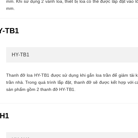
mm. Khi sử dụng 2 vành loa, thiết bị loa có thể được lắp đặt vào
mm.
Y-TB1
HY-TB1
Thanh đỡ loa HY-TB1 được sử dụng khi gắn loa trần để giảm tải kh
trần nhà. Trong quá trình lắp đặt, thanh đỡ sẽ được kết hợp với 
sản phẩm gồm 2 thanh đỡ HY-TB1.
AH1