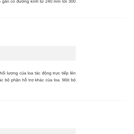
 lỗ gắn có đường kính từ 240 mm tới 300
ối lượng của loa tác động trực tiếp lên
các bộ phận hỗ trợ khác của loa. Một bộ