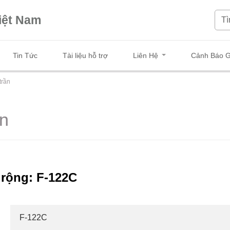
iệt Nam
Tin Tức
Tài liệu hỗ trợ
Liên Hệ
Cảnh Báo G
trần
ần
 rộng: F-122C
F-122C