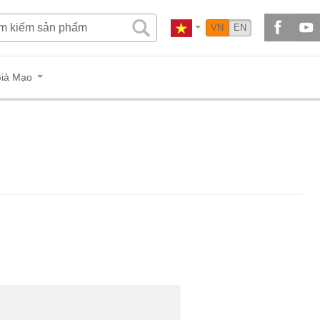
VN
EN
iả Mạo