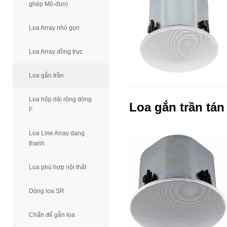
ghép Mô-đun)
Loa Array nhỏ gọn
Loa Array đồng trục
Loa gắn trần
Loa hộp dải rộng dòng
Loa gắn trần tán
F
Loa Line Array dạng
thanh
Loa phù hợp nội thất
Dòng loa SR
Chấn đế gắn loa