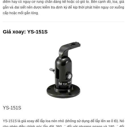
điểm hay có nguy cơ rung chấn đáng kể hoặc có gió to. Bên cạnh đó, loa, giá
gắn và đai siết nên được kiểm tra định kỳ để kịp thời phát hiện nguy cơ xuống
cấp hoặc mối gắn lỏng.
Giá xoay: YS-151S
YS-151S
YS-151S là giá xoay để lắp loa nén nhỏ (không sử dụng để lắp lên xe ô tô). Nó
cho phép điều chỉnh góc lắp đặt, 360゜ đối với phương ngang và 180゜ đối