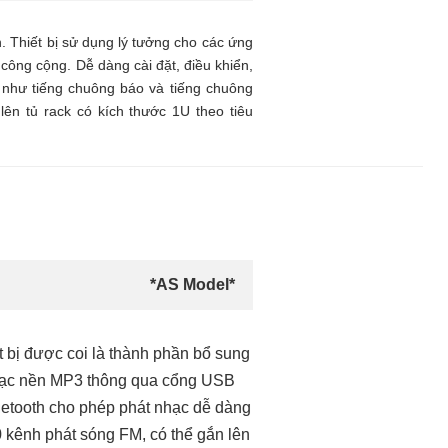
in. Thiết bị sử dụng lý tưởng cho các ứng
công cộng. Dễ dàng cài đặt, điều khiển,
 như tiếng chuông báo và tiếng chuông
ên tủ rack có kích thước 1U theo tiêu
*AS Model*
 bị được coi là thành phần bổ sung
nhạc nền MP3 thông qua cổng USB
luetooth cho phép phát nhạc dễ dàng
0 kênh phát sóng FM, có thể gắn lên