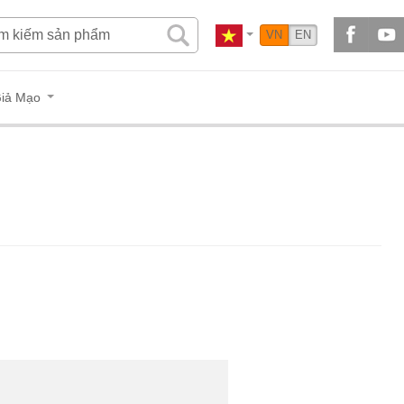
VN
EN
iả Mạo