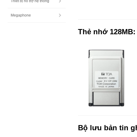
Thiết bị hỗ trợ hệ thống
Megaphone
Thẻ nhớ 128MB:
Bộ lưu bản tin g