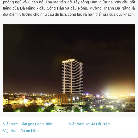
phòng ngủ và 8 căn hộ. Tọa lạc trên bờ Tây sông Hàn, giữa hai cây cầu nổi
tiếng của Đà Nẵng - cầu Sông Hàn và cầu Rồng, Mường Thanh Đà Nẵng là
địa điểm lý tưởng cho nhu cầu du lịch, công tác và hơn thế nữa của quý khách.
Việt Nam: Sân golf Long Biên
Việt Nam: MGM Hồ Tràm
Việt Nam: Bà nà Hills