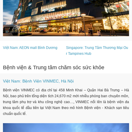
Việt Nam: AEON mall Bình Dương
Singapore: Trung Tâm Thương Mại Ou
r Tampines Hub
Bệnh viện & Trung tâm chăm sóc sức khỏe
Việt Nam: Bệnh Viện VINMEC, Hà Nội
Bệnh viện VINMEC có địa chỉ tại 458 Minh Khai – Quận Hai Bà Trưng – Hà
Nội, bao phủ trên tổng diện tích 24,670 m2 mới nhiều phòng ban chuyên môn,
trung tâm phụ trợ và khu công nghệ cao...., VINMEC nổi lên là bệnh viện đa
khoa quốc tế đầu tiên tại Việt Nam theo mô hình Bệnh viện - Khách sạn tiêu
chuẩn quốc tế.