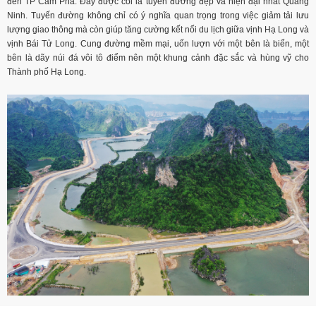
đến TP Cẩm Phả. Đây được coi là tuyến đường đẹp và hiện đại nhất Quảng
Ninh. Tuyến đường không chỉ có ý nghĩa quan trọng trong việc giảm tải lưu
lượng giao thông mà còn giúp tăng cường kết nối du lịch giữa vịnh Hạ Long và
vịnh Bái Tử Long. Cung đường mềm mại, uốn lượn với một bên là biển, một
bên là dãy núi đá vôi tô điểm nên một khung cảnh đặc sắc và hùng vỹ cho
Thành phố Hạ Long.