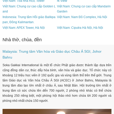
Việt Nam: Tòa nhà REE Tower
rk View
Việt Nam: Chung cư cao cấp Golden L
Việt Nam: Chung cư cao cấp Mandarin
and
Garden
Indonesia: Trung tâm Hồi giáo Balikpa
Việt Nam: Nam Đô Complex, Hà Nội
pan, Đông Kalimantan.
Việt Nam: APEX Tower, Hà Nội
Việt Nam: Ciputra Hà Nội, Hà Nội
Nhà thờ, chùa, đền
Malaysia: Trung tâm Văn hóa và Giáo dục Châu Á SGI, Johor
Bahru
Soka Gakkai International là một tổ chức Phật giáo được thành lập dựa trên
cộng đồng dân cư, thúc đẩy hòa bình, văn hóa và giáo dục. Tổ chức này có
khoảng 12 triệu học viên ở 192 quốc gia và vùng lãnh thổ trên thế giới. Trung
tâm Giáo dục và Văn hóa Châu Á SGI (ACEC) ở Johor Bahru, Malaysia là
trung tâm đào tạo lớn nhất ở châu Á, sau Nhật Bản. Hội trường lớn nhất ở
trung tâm có sức chứa lên đến 700 người, 2 phòng nhỏ khác có thể chứa
khoảng 250 riêng biệt, một phòng hội thảo nhỏ hơn chứa tới 200 người và
phòng nhỏ nhất chứa 150 người.