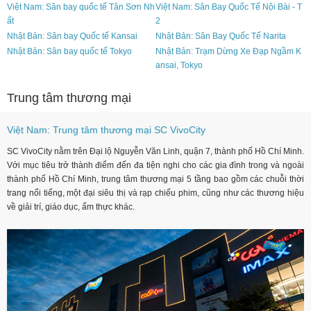
Việt Nam: Sân bay quốc tế Tân Sơn Nh
Việt Nam: Sân Bay Quốc Tế Nội Bài - T
ất
2
Nhật Bản: Sân bay Quốc tế Kansai
Nhật Bản: Sân Bay Quốc Tế Narita
Nhật Bản: Sân bay quốc tế Tokyo
Nhật Bản: Trạm Dừng Xe Đạp Ngầm K
ansai, Tokyo
Trung tâm thương mại
Việt Nam: Trung tâm thương mại SC VivoCity
SC VivoCity nằm trên Đại lộ Nguyễn Văn Linh, quận 7, thành phố Hồ Chí Minh.
Với mục tiêu trở thành điểm đến đa tiện nghi cho các gia đình trong và ngoài
thành phố Hồ Chí Minh, trung tâm thương mại 5 tầng bao gồm các chuỗi thời
trang nổi tiếng, một đại siêu thị và rạp chiếu phim, cũng như các thương hiệu
về giải trí, giáo dục, ẩm thực khác.