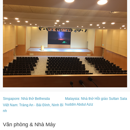
Singapore: Nhà thờ Bethesda
Malaysia: Nhà thờ Hồi giáo Sultan Sala
huddin Abdul Aziz
Việt Nam: Tràng An - Bái Đính, Ninh Bì
nh
Văn phòng & Nhà Máy