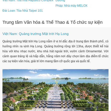
Việt Nam: Tòa nhà Hapulico Complex
Dương
Pháp: Nhà máy MELOX
Đài Loan: Tòa Nhà Taipei 101
Trung tâm Văn hóa & Thể Thao & Tổ chức sự kiện
Việt Nam: Quảng trường Mặt trời Hạ Long
Quảng trường Mặt trời Hạ Long nằm ở vị trí đắc địa ở trung tâm thành phố, có
hướng nhìn ra vịnh Hạ Long. Quảng trường rộng tới 13ha, được thiết kế hài
hòa với khu nhạc nước, khu nhà hát ngoài trời, vườn cảnh Ornamental. Với
cảnh quan tráng lệ và hấp dẫn, hằng năm nơi đây chọn làm địa điểm tổ chức
các sự kiện văn hóa, giải trí lớn mang tầm cỡ quốc gia và quốc tế.