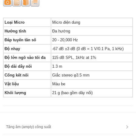
Loại Micro
Micro điện dung
Hướng tính
Đa hướng
Đáp tuyến tần số
20 - 20,000 Hz
Độ nhạy
-67 dB ±3 dB (0 dB = 1 V/0.1 Pa, 1 kHz)
Độ lớn ngõ vào tối đa
115 dB SPL, 1kHz at 1%
Độ dài dây nối
1.3 m
Cổng kết nối
Giắc stereo φ3.5 mm
Vật liệu
Màu be
Khối lượng
21 g (bao gồm dây nối)
Tăng âm (amply) công suất