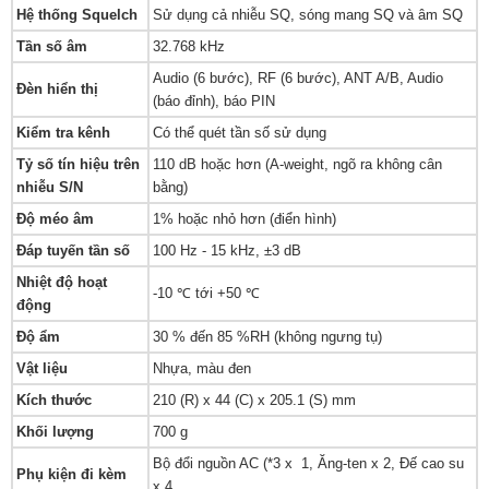
Hệ thống Squelch
Sử dụng cả nhiễu SQ, sóng mang SQ và âm SQ
Tần số âm
32.768 kHz
Audio (6 bước), RF (6 bước), ANT A/B, Audio
Đèn hiển thị
(báo đỉnh), báo PIN
Kiểm tra kênh
Có thể quét tần số sử dụng
Tỷ số tín hiệu trên
110 dB hoặc hơn (A-weight, ngõ ra không cân
nhiễu S/N
bằng)
Độ méo âm
1% hoặc nhỏ hơn (điển hình)
Đáp tuyến tần số
100 Hz - 15 kHz, ±3 dB
Nhiệt độ hoạt
-10 ℃ tới +50 ℃
động
Độ ẩm
30 % đến 85 %RH (không ngưng tụ)
Vật liệu
Nhựa, màu đen
Kích thước
210 (R) x 44 (C) x 205.1 (S) mm
Khối lượng
700 g
Bộ đổi nguồn AC (*3 x 1, Ăng-ten x 2, Đế cao su
Phụ kiện đi kèm
x 4