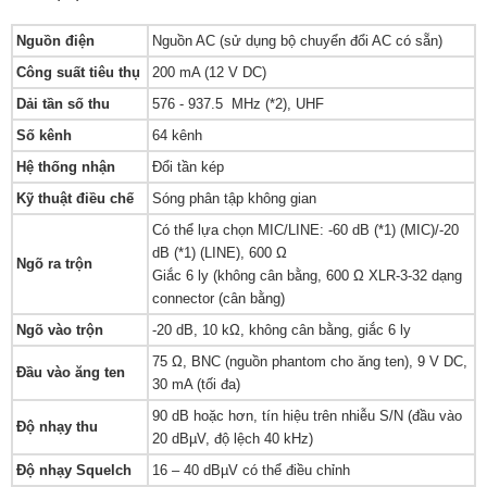
Nguồn điện
Nguồn AC (sử dụng bộ chuyển đổi AC có sẵn)
Công suất tiêu thụ
200 mA (12 V DC)
Dải tần số thu
576 - 937.5 MHz (*2), UHF
Số kênh
64 kênh
Hệ thống nhận
Đổi tần kép
Kỹ thuật điều chế
Sóng phân tập không gian
Có thể lựa chọn MIC/LINE: -60 dB (*1) (MIC)/-20
dB (*1) (LINE), 600 Ω
Ngõ ra trộn
Giắc 6 ly (không cân bằng, 600 Ω XLR-3-32 dạng
connector (cân bằng)
Ngõ vào trộn
-20 dB, 10 kΩ, không cân bằng, giắc 6 ly
75 Ω, BNC (nguồn phantom cho ăng ten), 9 V DC,
Đầu vào ăng ten
30 mA (tối đa)
90 dB hoặc hơn, tín hiệu trên nhiễu S/N (đầu vào
Độ nhạy thu
20 dBµV, độ lệch 40 kHz)
Độ nhạy Squelch
16 – 40 dBµV có thể điều chỉnh