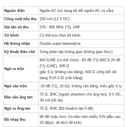
Nguồn điện
Nguồn AC (sử dụng bộ đổi nguồn AC có sẵn)
Công suất tiêu thụ
250 mA (12 V DC)
Dải tần số thu
576 - 865 MHz (*2), UHF
Số kênh
Có thể lựa chọn 64 kênh
Hệ thống nhận
Double super-heterodyne
Kỹ thuật điều chế
Sóng phân tập không gian (không gian thực)
MIC/LINE (có thể chọn): -60 dB (*1) (MIC)/-20 dB
(*1) (LINE), 600 Ω
Ngõ ra trộn
giắc 6 ly (không cân bằng), 600 Ω cổng kết nối
dạng XLR-3-32 (cân bằng)
Ngõ vào trộn
-20 dB (*1), 10 kΩ, không cân bằng, kiểu giắc 6 ly
75 Ω, BNC (nguồn phantom cho ăng ten), 9 V DC,
Đầu vào ăng ten
30 mA (tối đa)
Ngõ ra Ăng-ten
75 Ω, BNC (Độ khuếch đại 0 dB)
90 dB hoặc hơn, tín hiệu trên nhiễu S/N (đầu vào
Độ nhạy thu
20 dBµV, độ lệch 40 kHz)