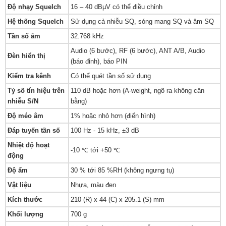
Độ nhạy Squelch
16 – 40 dBµV có thể điều chỉnh
Hệ thống Squelch
Sử dụng cả nhiễu SQ, sóng mang SQ và âm SQ
Tần số âm
32.768 kHz
Audio (6 bước), RF (6 bước), ANT A/B, Audio
Đèn hiển thị
(báo đỉnh), báo PIN
Kiểm tra kênh
Có thể quét tần số sử dụng
Tỷ số tín hiệu trên
110 dB hoặc hơn (A-weight, ngõ ra không cân
nhiễu S/N
bằng)
Độ méo âm
1% hoặc nhỏ hơn (điển hình)
Đáp tuyến tần số
100 Hz - 15 kHz, ±3 dB
Nhiệt độ hoạt
-10 ℃ tới +50 ℃
động
Độ ẩm
30 % tới 85 %RH (không ngưng tụ)
Vật liệu
Nhựa, màu đen
Kích thước
210 (R) x 44 (C) x 205.1 (S) mm
Khối lượng
700 g