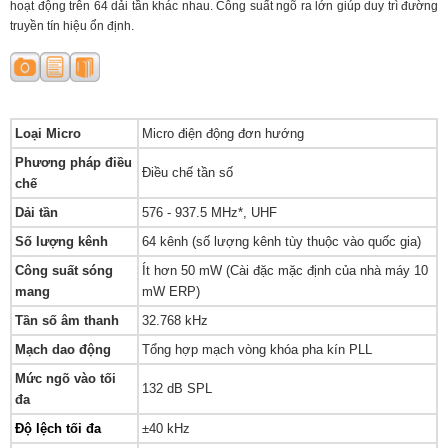
hoạt động trên 64 dải tần khác nhau. Công suất ngõ ra lớn giúp duy trì đường
truyền tín hiệu ổn định.
Loại Micro
Micro điện động đơn hướng
Phương pháp điều
Điều chế tần số
chế
Dải tần
576 - 937.5 MHz*, UHF
Số lượng kênh
64 kênh (số lượng kênh tùy thuộc vào quốc gia)
Công suất sóng
Ít hơn 50 mW (Cài đặc mặc định của nhà máy 10
mang
mW ERP)
Tần số âm thanh
32.768 kHz
Mạch dao động
Tổng hợp mạch vòng khóa pha kín PLL
Mức ngõ vào tối
132 dB SPL
đa
Độ lệch tối đa
±40 kHz