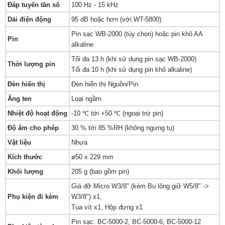
Đáp tuyến tần số
100 Hz - 15 kHz
Dải điện động
95 dB hoặc hơn (với WT-5800)
Pin sạc WB-2000 (tùy chọn) hoặc pin khô AA
Pin
alkaline
Tối đa 13 h (khi sử dụng pin sạc WB-2000)
Thời lượng pin
Tối đa 10 h (khi sử dụng pin khô alkaline)
Đèn hiển thị
Đèn hiển thị Nguồn/Pin
Ăng ten
Loại ngầm
Nhiệt độ hoạt động
-10 ℃ tới +50 ℃ (ngoại trừ pin)
Độ ẩm cho phép
30 % tới 85 %RH (không ngưng tụ)
Vật liệu
Nhựa
Kích thước
ø50 x 229 mm
Khối lượng
205 g (bao gồm pin)
Giá đỡ Micro W3/8" (kèm Bu lông giữ W5/8" ->
Phụ kiện đi kèm
W3/8") x1,
Tua vít x1, Hộp đựng x1
Pin sạc: BC-5000-2, BC-5000-6, BC-5000-12