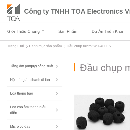
Công ty TNHH TOA Electronics V
Giới Thiệu Chung
Sản Phẩm
Dự Án Triển Khai
Trang Chủ
Danh mục sản phẩm
Đầu chụp micro: WH-4000S
Đầu chụp 
Tăng âm (amply) công suất
Hệ thống âm thanh di tản
Loa thông báo
Loa cho âm thanh biểu
diễn
Micro có dây