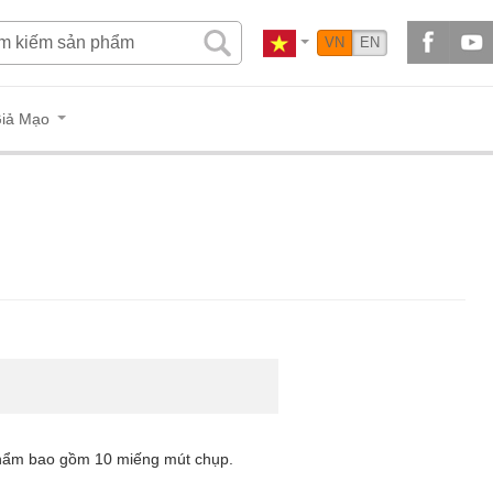
VN
EN
iả Mạo
hẩm bao gồm 10 miếng mút chụp.