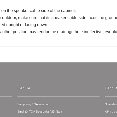
 on the speaker cable side of the cabinet.
 outdoor, make sure that its speaker cable side faces the groun
led upright or facing down.
y other position may rendor the drainage hole ineffective, eventu
Liên Hệ
Cảnh B
Văn phòng TOA toàn cầu
Nhận diệ
Email tới TOA Electronics Việt Nam
Kiểm tra