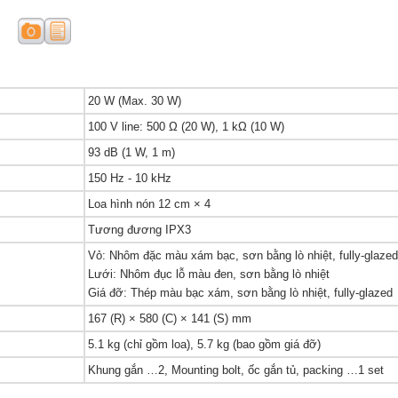
20 W (Max. 30 W)
100 V line: 500 Ω (20 W), 1 kΩ (10 W)
93 dB (1 W, 1 m)
150 Hz - 10 kHz
Loa hình nón 12 cm × 4
Tương đương IPX3
Vỏ: Nhôm đặc màu xám bạc, sơn bằng lò nhiệt, fully-glazed
Lưới: Nhôm đục lỗ màu đen, sơn bằng lò nhiệt
Giá đỡ: Thép màu bạc xám, sơn bằng lò nhiệt, fully-glazed
167 (R) × 580 (C) × 141 (S) mm
5.1 kg (chỉ gồm loa), 5.7 kg (bao gồm giá đỡ)
Khung gắn …2, Mounting bolt, ốc gắn tủ, packing …1 set