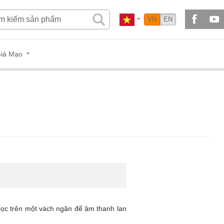
VN
EN
iả Mạo
dọc trên một vách ngăn để âm thanh lan