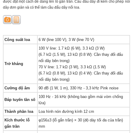
được đặt một cách dễ dàng lên lỗ gắn trần. Cầu đấu dây đi kèm cho phép nối
dây đơn giản và có thể làm cầu đấu dây nối loa.
Công suất loa
6 W (line 100 V), 3 W (line 70 V)
100 V line: 1.7 kΩ (6 W), 3.3 kΩ (3 W)
(6.7 kΩ (1.5 W), 13 kΩ (0.8 W): Cần thay đổi đấu
nối dây bên trong)
Trở kháng
70 V line: 1.7 kΩ (3 W), 3.3 kΩ (1.5 W)
(6.7 kΩ (0.8 W), 13 kΩ (0.4 W): Cần thay đổi đấu
nối dây bên trong)
Cường độ âm
90 dB (1 W, 1 m), 330 Hz - 3,3 kHz Pink noise
100 Hz - 16 kHz (không bao gồm mái vòm chống
Đáp tuyến tần số
lửa)
Thành phần loa
Loa hình nón đường kính 12 cm
Kích thước lỗ
φ156±3 (lỗ gắn trần) × 30 (độ dày tối đa của trần)
gắn trần
mm