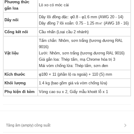
Phương thức
Lò xo có móc cài
gắn loa
Dây lõi đồng đặc: φ0.8 - φ1.6 mm (AWG 20 - 14)
Dây nối
Dây đồng 7 lõi xoắn: 0.75 - 1.25 m㎡ (AWG 18 - 16)
Cổng kết nối
Cầu nhấn (Loại cầu 2 nhánh)
Tấm chắn: Nhôm, sơn trắng (tương đương RAL
9016)
Vật liệu
Lưới: Nhôm, sơn trắng (tương đương RAL 9016)
Giá gắn loa: Thép tấm, mạ Chrome hóa trị 3
Mái vòm chống lửa: Thép tấm, sơn đen
Kích thước
φ180 × 11 (phần lộ ra ngoài) + 110 (S) mm
Khối lượng
1.4 kg (bao gồm giá và vòm chống lửa)
Phụ kiện đi kèm
Vòng cao su x 2, Giấy mẫu khoét lỗ x 1
Tăng âm (amply) công suất