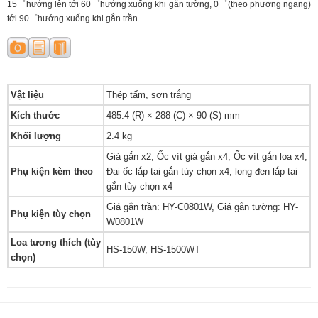
15゜hướng lên tới 60゜hướng xuống khi gắn tường, 0゜(theo phương ngang)
tới 90゜hướng xuống khi gắn trần.
Vật liệu
Thép tấm, sơn trắng
Kích thước
485.4 (R) × 288 (C) × 90 (S) mm
Khối lượng
2.4 kg
Giá gắn x2, Ốc vít giá gắn x4, Ốc vít gắn loa x4,
Phụ kiện kèm theo
Đai ốc lắp tai gắn tùy chọn x4, long đen lắp tai
gắn tùy chọn x4
Giá gắn trần: HY-C0801W, Giá gắn tường: HY-
Phụ kiện tùy chọn
W0801W
Loa tương thích (tùy
HS-150W, HS-1500WT
chọn)