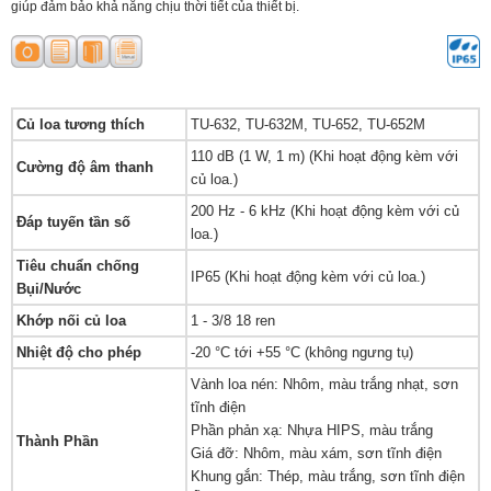
giúp đảm bảo khả năng chịu thời tiết của thiết bị.
Củ loa tương thích
TU-632, TU-632M, TU-652, TU-652M
110 dB (1 W, 1 m) (Khi hoạt động kèm với
Cường độ âm thanh
củ loa.)
200 Hz - 6 kHz (Khi hoạt động kèm với củ
Đáp tuyến tần số
loa.)
Tiêu chuẩn chống
IP65 (Khi hoạt động kèm với củ loa.)
Bụi/Nước
Khớp nối củ loa
1 - 3/8 18 ren
Nhiệt độ cho phép
-20 °C tới +55 °C (không ngưng tụ)
Vành loa nén: Nhôm, màu trắng nhạt, sơn
tĩnh điện
Phần phản xạ: Nhựa HIPS, màu trắng
Thành Phần
Giá đỡ: Nhôm, màu xám, sơn tĩnh điện
Khung gắn: Thép, màu trắng, sơn tĩnh điện