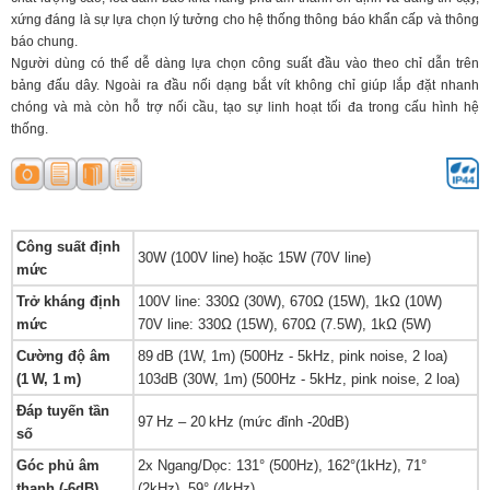
xứng đáng là sự lựa chọn lý tưởng cho hệ thống thông báo khẩn cấp và thông
báo chung.
Người dùng có thể dễ dàng lựa chọn công suất đầu vào theo chỉ dẫn trên
bảng đấu dây. Ngoài ra đầu nối dạng bắt vít không chỉ giúp lắp đặt nhanh
chóng và mà còn hỗ trợ nối cầu, tạo sự linh hoạt tối đa trong cấu hình hệ
thống.
Công suất định
30W (100V line) hoặc 15W (70V line)
mức
Trở kháng định
100V line: 330Ω (30W), 670Ω (15W), 1kΩ (10W)
mức
70V line: 330Ω (15W), 670Ω (7.5W), 1kΩ (5W)
Cường độ âm
89 dB (1W, 1m) (500Hz - 5kHz, pink noise, 2 loa)
(1 W, 1 m)
103dB (30W, 1m) (500Hz - 5kHz, pink noise, 2 loa)
Đáp tuyến tần
97 Hz – 20 kHz (mức đỉnh -20dB)
số
Góc phủ âm
2x Ngang/Dọc: 131° (500Hz), 162°(1kHz), 71°
thanh (-6dB)
(2kHz), 59° (4kHz)