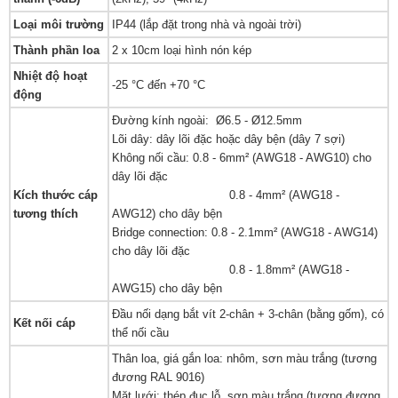
Loại môi trường
IP44 (lắp đặt trong nhà và ngoài trời)
Thành phần loa
2 x 10cm loại hình nón kép
Nhiệt độ hoạt
-25 °C đến +70 °C
động
Đường kính ngoài: Ø6.5 - Ø12.5mm
Lõi dây: dây lõi đặc hoặc dây bện (dây 7 sợi)
Không nối cầu: 0.8 - 6mm² (AWG18 - AWG10) cho
dây lõi đặc
Kích thước cáp
0.8 - 4mm² (AWG18 -
tương thích
AWG12) cho dây bện
Bridge connection: 0.8 - 2.1mm² (AWG18 - AWG14)
cho dây lõi đặc
0.8 - 1.8mm² (AWG18 -
AWG15) cho dây bện
Đầu nối dạng bắt vít 2-chân + 3-chân (bằng gốm), có
Kết nối cáp
thể nối cầu
Thân loa, giá gắn loa: nhôm, sơn màu trắng (tương
đương RAL 9016)
Mặt lưới: thép đục lỗ, sơn màu trắng (tương đương