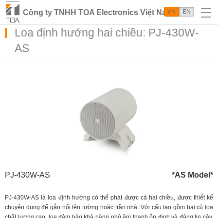
Công ty TNHH TOA Electronics Việt Nam
VN
EN
Loa định hướng hai chiều: PJ-430W-
AS
PJ-430W-AS
*AS Model*
PJ-430W-AS là loa định hướng có thể phát được cả hai chiều, được thiết kế
chuyên dụng để gắn nổi lên tường hoặc trần nhà. Với cấu tạo gồm hai củ loa
chất lượng cao, loa đảm bảo khả năng phủ âm thanh ổn định và đáng tin cậy,