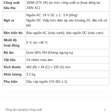
Công suất
160W (275 VA) tại mức công suất ra (hoạt động tại
tiêu thụ
230V AC)
Nguồn AC: 24 V DC ± 1. 5 A (tổng)
Ngõ ra
Nguồn DC: thấp hơn điện áp vào khoảng 2V, đầu nối vít
M4
Đèn hiển thị
Báo nguồn AC (màu xanh), báo nguồn DC (màu cam)
Nhiệt độ
0 ℃ tới +40 ℃
hoạt động
Độ ẩm
Dưới 90% RH (Không ngưng tụ)
Vật liệu
Vỏ nhôm màu đen
Kích thước
482 (R) × 44 (C) × 335 (S) mm
Khối lượng
3.2 kg
Phụ kiện
Dây cáp nguồn (YA-301 x 1)
Tăng âm (amply) công suất