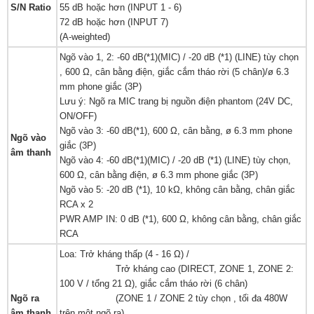
S/N Ratio
55 dB hoặc hơn (INPUT 1 - 6)
72 dB hoặc hơn (INPUT 7)
(A-weighted)
Ngõ vào 1, 2: -60 dB(*1)(MIC) / -20 dB (*1) (LINE) tùy chọn
, 600 Ω, cân bằng điện, giắc cắm tháo rời (5 chân)/ø 6.3
mm phone giắc (3P)
Lưu ý: Ngõ ra MIC trang bị nguồn điện phantom (24V DC,
ON/OFF)
Ngõ vào 3: -60 dB(*1), 600 Ω, cân bằng, ø 6.3 mm phone
Ngõ vào
giắc (3P)
âm thanh
Ngõ vào 4: -60 dB(*1)(MIC) / -20 dB (*1) (LINE) tùy chọn,
600 Ω, cân bằng điện, ø 6.3 mm phone giắc (3P)
Ngõ vào 5: -20 dB (*1), 10 kΩ, không cân bằng, chân giắc
RCA x 2
PWR AMP IN: 0 dB (*1), 600 Ω, không cân bằng, chân giắc
RCA
Loa: Trở kháng thấp (4 - 16 Ω) /
Trở kháng cao (DIRECT, ZONE 1, ZONE 2:
100 V / tổng 21 Ω), giắc cắm tháo rời (6 chân)
Ngõ ra
(ZONE 1 / ZONE 2 tùy chọn , tối đa 480W
âm thanh
trên một ngõ ra)