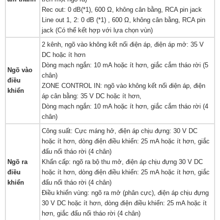
Rec out: 0 dB(*1), 600 Ω, không cân bằng, RCA pin jack
Line out 1, 2: 0 dB (*1) , 600 Ω, không cân bằng, RCA pin
jack (Có thể kết hợp với lựa chọn vùn)
2 kênh, ngõ vào không kết nối điện áp, điện áp mở: 35 V
DC hoặc ít hơn
Dòng mạch ngắn: 10 mA hoặc ít hơn, giắc cắm tháo rời (5
Ngõ vào
chân)
điều
ZONE CONTROL IN: ngõ vào không kết nối điện áp, điện
khiển
áp cân bằng: 35 V DC hoặc ít hơn,
Dòng mạch ngắn: 10 mA hoặc ít hơn, giắc cắm tháo rời (4
chân)
Công suất: Cực máng hở, điện áp chịu đựng: 30 V DC
hoặc ít hơn, dòng điện điều khiển: 25 mA hoặc ít hơn, giắc
đấu nối tháo rời (4 chân)
Ngõ ra
Khẩn cấp: ngõ ra bộ thu mở, điện áp chịu đựng 30 V DC
điều
hoặc ít hơn, dòng điện điều khiển: 25 mA hoặc ít hơn, giắc
khiển
đấu nối tháo rời (4 chân)
Điều khiển vùng: ngõ ra mở (phân cực), điện áp chịu đựng
30 V DC hoặc ít hơn, dòng điện điều khiển: 25 mA hoặc ít
hơn, giắc đấu nối tháo rời (4 chân)