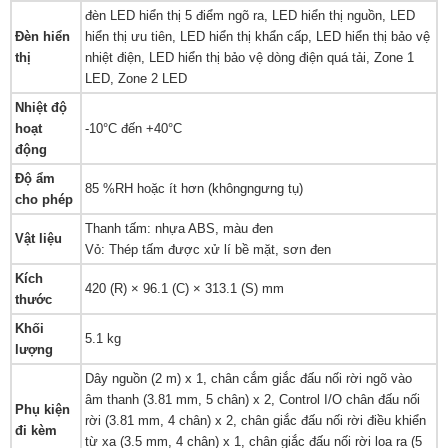
đèn LED hiển thị 5 điểm ngõ ra, LED hiển thị nguồn, LED
Đèn hiển
hiển thị ưu tiên, LED hiển thị khẩn cấp, LED hiển thị bảo vệ
thị
nhiệt điện, LED hiển thị bảo vệ dòng điện quá tải, Zone 1
LED, Zone 2 LED
Nhiệt độ
hoạt
-10°C đến +40°C
động
Độ ẩm
85 %RH hoặc ít hơn (khôngngưng tụ)
cho phép
Thanh tấm: nhựa ABS, màu đen
Vật liệu
Vỏ: Thép tấm được xử lí bề mặt, sơn đen
Kích
420 (R) × 96.1 (C) × 313.1 (S) mm
thước
Khối
5.1 kg
lượng
Dây nguồn (2 m) x 1, chân cắm giắc đấu nối rời ngõ vào
âm thanh (3.81 mm, 5 chân) x 2, Control I/O chân đấu nối
Phụ kiện
rời (3.81 mm, 4 chân) x 2, chân giắc đấu nối rời điều khiển
đi kèm
từ xa (3.5 mm, 4 chân) x 1, chân giắc đấu nối rời loa ra (5