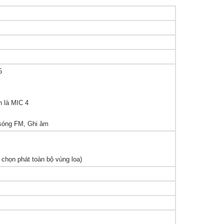
5
n là MIC 4
 sóng FM, Ghi âm
 chọn phát toàn bộ vùng loa)