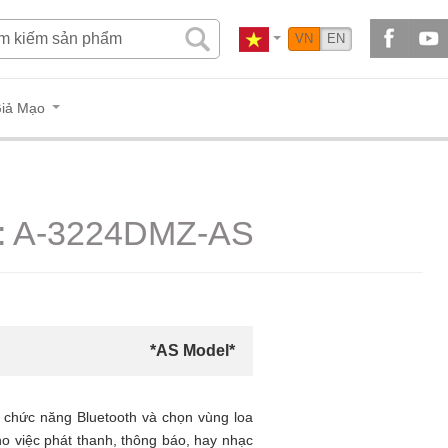
VN
EN
iả Mạo
es: A-3224DMZ-AS
*AS Model*
 chức năng Bluetooth và chọn vùng loa
cho việc phát thanh, thông báo, hay nhạc