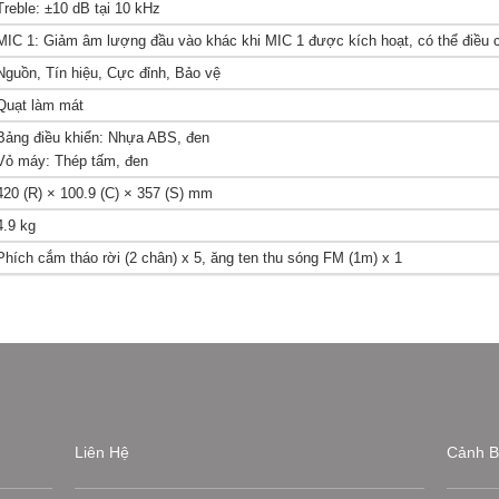
Treble: ±10 dB tại 10 kHz
MIC 1: Giảm âm lượng đầu vào khác khi MIC 1 được kích hoạt, có thể điều c
Nguồn, Tín hiệu, Cực đỉnh, Bảo vệ
Quạt làm mát
Bảng điều khiển: Nhựa ABS, đen
Vỏ máy: Thép tấm, đen
420 (R) × 100.9 (C) × 357 (S) mm
4.9 kg
Phích cắm tháo rời (2 chân) x 5, ăng ten thu sóng FM (1m) x 1
Liên Hệ
Cảnh B