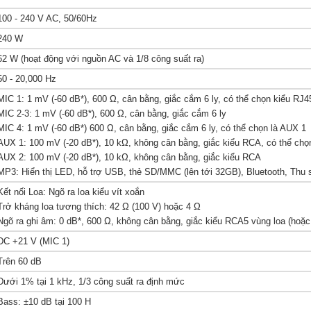
100 - 240 V AC, 50/60Hz
240 W
62 W (hoạt động với nguồn AC và 1/8 công suất ra)
50 - 20,000 Hz
MIC 1: 1 mV (-60 dB*), 600 Ω, cân bằng, giắc cắm 6 ly, có thể chọn kiểu RJ4
MIC 2-3: 1 mV (-60 dB*), 600 Ω, cân bằng, giắc cắm 6 ly
MIC 4: 1 mV (-60 dB*) 600 Ω, cân bằng, giắc cắm 6 ly, có thể chọn là AUX 1
AUX 1: 100 mV (-20 dB*), 10 kΩ, không cân bằng, giắc kiểu RCA, có thể chọ
AUX 2: 100 mV (-20 dB*), 10 kΩ, không cân bằng, giắc kiểu RCA
MP3: Hiển thị LED, hỗ trợ USB, thẻ SD/MMC (lên tới 32GB), Bluetooth, Thu
Kết nối Loa: Ngõ ra loa kiểu vít xoắn
Trở kháng loa tương thích: 42 Ω (100 V) hoặc 4 Ω
Ngõ ra ghi âm: 0 dB*, 600 Ω, không cân bằng, giắc kiểu RCA5 vùng loa (hoặc
DC +21 V (MIC 1)
Trên 60 dB
Dưới 1% tại 1 kHz, 1/3 công suất ra định mức
Bass: ±10 dB tại 100 H