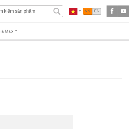
VN
EN
iả Mạo