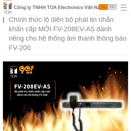
Công ty TNHH TOA Electronics Việt Nam
VN
EN
Chính thức lộ diện bộ phát tin nhắn
khẩn cấp MỚI FV-208EV-AS dành
riêng cho hệ thống âm thanh thông báo
FV-200