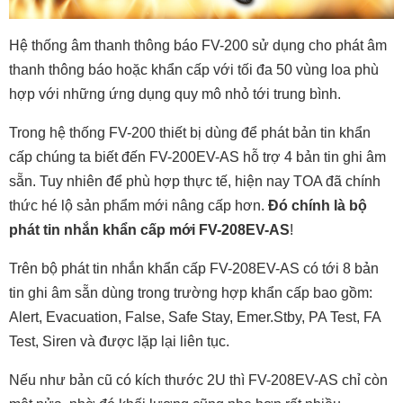
Hệ thống âm thanh thông báo FV-200 sử dụng cho phát âm
thanh thông báo hoặc khẩn cấp với tối đa 50 vùng loa phù
hợp với những ứng dụng quy mô nhỏ tới trung bình.
Trong hệ thống FV-200 thiết bị dùng để phát bản tin khẩn
cấp chúng ta biết đến FV-200EV-AS hỗ trợ 4 bản tin ghi âm
sẵn. Tuy nhiên để phù hợp thực tế, hiện nay TOA đã chính
thức hé lộ sản phẩm mới nâng cấp hơn.
Đó chính là bộ
phát tin nhắn khẩn cấp mới FV-208EV-AS
!
Trên bộ phát tin nhắn khẩn cấp FV-208EV-AS có tới 8 bản
tin ghi âm sẵn dùng trong trường hợp khẩn cấp bao gồm:
Alert, Evacuation, False, Safe Stay, Emer.Stby, PA Test, FA
Test, Siren và được lặp lại liên tục.
Nếu như bản cũ có kích thước 2U thì FV-208EV-AS chỉ còn