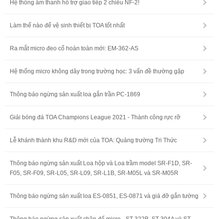
Hệ thống âm thanh hỗ trợ giao tiếp 2 chiều NF-2!
Làm thế nào để vệ sinh thiết bị TOA tốt nhất
Ra mắt micro đeo cổ hoàn toàn mới: EM-362-AS
Hệ thống micro không dây trong trường học: 3 vấn đề thường gặp
Thông báo ngừng sản xuất loa gắn trần PC-1869
Giải bóng đá TOA Champions League 2021 - Thành công rực rỡ
Lễ khánh thành khu R&D mới của TOA: Quảng trường Tri Thức
Thông báo ngừng sản xuất Loa hộp và Loa trầm model SR-F1D, SR-
F05, SR-F09, SR-L05, SR-L09, SR-L1B, SR-M05L và SR-M05R
Thông báo ngừng sản xuất loa ES-0851, ES-0871 và giá đỡ gắn tường
Thông báo ngừng sản xuất chân đế micro - ST-322B, ST-304A và ST-