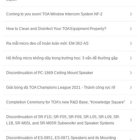
Coming to you soon! TOA Window Intercom System NF-2
How to Clean and Disinfect Your TOA Equipment Properly?
Ra mắt micro đeo cổ hoàn toàn mới: EM-362-AS
Hệ thống micro không dây trong trường học: 3 vấn đề thường gặp
Discontinuation of PC-1869 Ceiling Mount Speaker
Giải bóng đá TOA Champions League 2021 - Thành công rực rỡ
Completion Ceremony for TOA’s new R&D Base, “Knowledge Square”
Discontinuation of SR-F1D, SR-F05, SR-F09, SR-L05, SR-L09, SR-
L1B, SR-M05L and SR-M05R Subwoofer and Speaker Systems
Discontinuation of ES-0851, ES-0871 Speakers and its Mounting