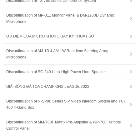
Discontinuation of TS-780 series Conference System
Discontinuation of MP-011 Monitor Panel & DM-1200D Dynamic
Microphone
ƯU ĐIỂM CỦA MICRO KHÔNG DÂY KỸ THUẬT SỐ
Discontinuation of AM-1B & AM-1W Real-time Steering Array
Microphone
Discontinuation of SC-240 Ultra-High Power Horn Speaker
GIẢI BÓNG ĐÁ TOA CHAMPIONS LEAGUE 2022
Discontinuation of N-SP80 Series SIP Video Intercom System and YC-
400 4-Gang Box
Discontinuation of MM-700F Matrix Pre-Amplifier & WP-700 Remote
Control Panel