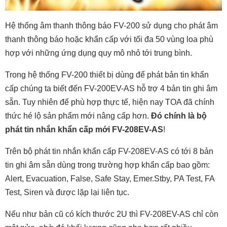
Hệ thống âm thanh thông báo FV-200 sử dụng cho phát âm
thanh thông báo hoặc khẩn cấp với tối đa 50 vùng loa phù
hợp với những ứng dụng quy mô nhỏ tới trung bình.
Trong hệ thống FV-200 thiết bị dùng để phát bản tin khẩn
cấp chúng ta biết đến FV-200EV-AS hỗ trợ 4 bản tin ghi âm
sẵn. Tuy nhiên để phù hợp thực tế, hiện nay TOA đã chính
thức hé lộ sản phẩm mới nâng cấp hơn.
Đó chính là bộ
phát tin nhắn khẩn cấp mới FV-208EV-AS
!
Trên bộ phát tin nhắn khẩn cấp FV-208EV-AS có tới 8 bản
tin ghi âm sẵn dùng trong trường hợp khẩn cấp bao gồm:
Alert, Evacuation, False, Safe Stay, Emer.Stby, PA Test, FA
Test, Siren và được lặp lại liên tục.
Nếu như bản cũ có kích thước 2U thì FV-208EV-AS chỉ còn