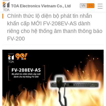
TOA Electronics Vietnam Co., Ltd
VN
EN
Chính thức lộ diện bộ phát tin nhắn
khẩn cấp MỚI FV-208EV-AS dành
riêng cho hệ thống âm thanh thông báo
FV-200