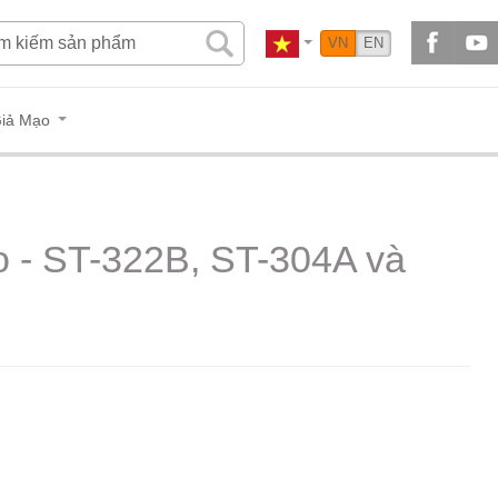
VN
EN
iả Mạo
o - ST-322B, ST-304A và