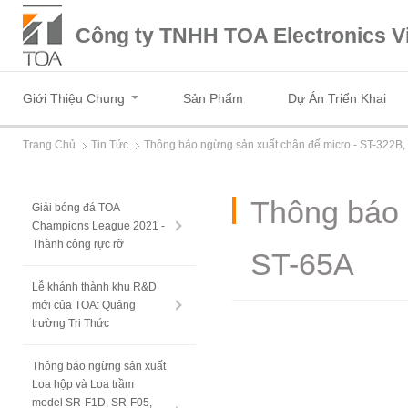
Công ty TNHH TOA Electronics V
Giới Thiệu Chung
Sản Phẩm
Dự Án Triển Khai
Trang Chủ
Tin Tức
Thông báo ngừng sản xuất chân đế micro - ST-322B,
Thông báo 
Giải bóng đá TOA
Champions League 2021 -
Thành công rực rỡ
ST-65A
Lễ khánh thành khu R&D
mới của TOA: Quảng
trường Tri Thức
Thông báo ngừng sản xuất
Loa hộp và Loa trầm
model SR-F1D, SR-F05,