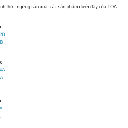
hính thức ngừng sản xuất các sản phẩm dưới đây của TOA:
ro
2B
1B
ro
4A
3A
ro
A
A