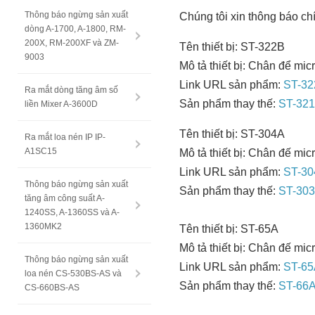
Thông báo ngừng sản xuất
Chúng tôi xin thông báo c
dòng A-1700, A-1800, RM-
200X, RM-200XF và ZM-
Tên thiết bị: ST-322B
9003
Mô tả thiết bị: Chân để mic
Link URL sản phẩm:
ST-32
Ra mắt dòng tăng âm số
Sản phẩm thay thế:
ST-32
liền Mixer A-3600D
Tên thiết bị: ST-304A
Ra mắt loa nén IP IP-
A1SC15
Mô tả thiết bị: Chân đế mic
Link URL sản phẩm:
ST-30
Thông báo ngừng sản xuất
Sản phẩm thay thế:
ST-30
tăng âm công suất A-
1240SS, A-1360SS và A-
1360MK2
Tên thiết bị: ST-65A
Mô tả thiết bị: Chân đế mic
Thông báo ngừng sản xuất
Link URL sản phẩm:
ST-65
loa nén CS-530BS-AS và
Sản phẩm thay thế:
ST-66
CS-660BS-AS