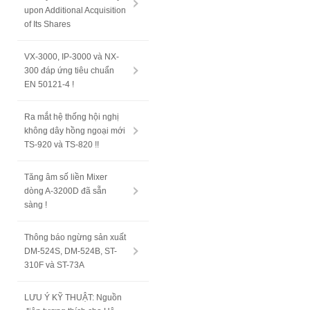
upon Additional Acquisition
of Its Shares
VX-3000, IP-3000 và NX-
300 đáp ứng tiêu chuẩn
EN 50121-4 !
Ra mắt hệ thống hội nghị
không dây hồng ngoại mới
TS-920 và TS-820 !!
Tăng âm số liền Mixer
dòng A-3200D đã sẵn
sàng !
Thông báo ngừng sản xuất
DM-524S, DM-524B, ST-
310F và ST-73A
LƯU Ý KỸ THUẬT: Nguồn