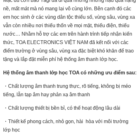
Mặc dù cơn bão Yagi đã đi qua nhưng những hậu quả nặng
nề, mất mát mà nó mang lại vô cùng lớn. Bên cạnh đó các
em học sinh ở các vùng dân tộc thiểu số, vùng sâu, vùng xa
vẫn còn nhiều nơi thiếu thốn về mọi mặt, thiếu điện, thiếu
nước… Nhằm hỗ trợ các em trên hành trình tiếp nhận kiến
thức, TOA ELECTRONICS VIỆT NAM đã kết nối với các
điểm trường
ở vùng sâu, vùng xa
đặc biệt khó khăn để trao
tặng và lắp đặt miễn phí hệ thống âm thanh lớp học.
Hệ thống âm thanh lớp học TOA có những ưu điểm sau:
・Chất lượng âm thanh trung thực, rõ tiếng, không bị méo
tiếng, lẫn tạp âm hay phản xạ âm thanh
・Chất lượng thiết bị bền bỉ, có thể hoạt động lâu dài
・Thiết kế phong cách, nhỏ gọn, hài hòa với môi trường
lớp học