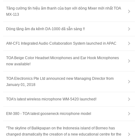
Tăng cường tín hiệu âm thanh của bạn với dòng Mixer mới nhất TOA
MX-113
Dòng tăng âm đa kênh DA-1000 đã sẵn sàng !!
AM-CF1 Integrated Audio Collaboration System launched in APAC
TOA Beige Color Headset Microphones and Ear Hook Microphones
now available!
TOA Electronics Pte Ltd announced new Managing Director from
January 01, 2018
TOA's latest wireless microphone WM-5420 launched!
EM-380 - TOA latest gooseneck microphone model
"The skyline of Balikpapan on the Indonesia island of Borneo has
changed dramatically the creation of a new educational centre for the