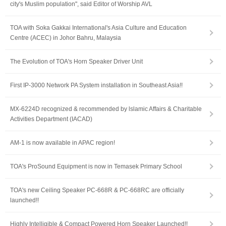
city's Muslim population", said Editor of Worship AVL
TOA with Soka Gakkai International's Asia Culture and Education
Centre (ACEC) in Johor Bahru, Malaysia
The Evolution of TOA's Horn Speaker Driver Unit
First IP-3000 Network PA System installation in Southeast Asia!!
MX-6224D recognized & recommended by lslamic Affairs & Charitable
Activities Department (IACAD)
AM-1 is now available in APAC region!
TOA's ProSound Equipment is now in Temasek Primary School
TOA's new Ceiling Speaker PC-668R & PC-668RC are officially
launched!!
Highly Intelligible & Compact Powered Horn Speaker Launched!!