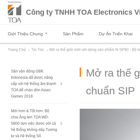
Công ty TNHH TOA Electronics V
Giới Thiệu Chung
Sản Phẩm
Dự Án Triển Khai
Trang Chủ
Tin Tức
Mở ra thế giới mới với dòng sản phẩm N-SP80 - Bộ li
Mở ra thế g
Sân vận động GBK
Indonesia đã được nâng
cấp với hệ thống âm thanh
chuẩn SIP
TOA để chào đón Asian
Games 2018
Mới hơn & Tốt hơn: Bộ
chia Ăng-ten TOA WD-
5800 làm việc được với cả
hệ thống không dây Tương
tự và hệ thống Số