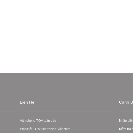
Liên Hệ
Cảnh B
Văn phòng TOA toàn cầu
Nhận diệ
Email tới TOA Electronics Việt Nam
Kiểm tra