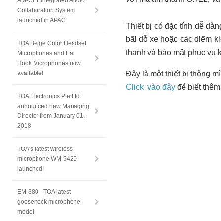
AM-CF1 Integrated Audio
Collaboration System
launched in APAC
Thiết bị có đặc tính dễ dàn
bãi đỗ xe hoặc các điểm ki
TOA Beige Color Headset
thanh và bảo mật phục vụ k
Microphones and Ear
Hook Microphones now
available!
Đây là một thiết bị thông 
Click vào đây
để biết thêm
TOA Electronics Pte Ltd
announced new Managing
Director from January 01,
2018
TOA's latest wireless
microphone WM-5420
launched!
EM-380 - TOA latest
gooseneck microphone
model