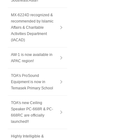
Southeast Asia!!
MX-6224D recognized &
recommended by lslamic
Affairs & Charitable
Activities Department
(IACAD)
AM-1 is now available in
APAC region!
TOA's ProSound
Equipment is now in
Temasek Primary School
TOA's new Ceiling
Speaker PC-668R & PC-
668RC are officially
launched!!
Highly Intelligible &