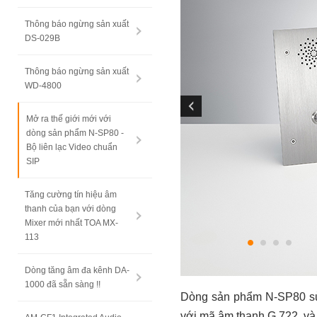
Thông báo ngừng sản xuất
DS-029B
Thông báo ngừng sản xuất
WD-4800
Mở ra thế giới mới với
dòng sản phẩm N-SP80 -
Bộ liên lạc Video chuẩn
SIP
Tăng cường tín hiệu âm
thanh của bạn với dòng
Mixer mới nhất TOA MX-
113
Dòng tăng âm đa kênh DA-
1000 đã sẵn sàng !!
Dòng sản phẩm N-SP80 sử d
với mã âm thanh G.722, và