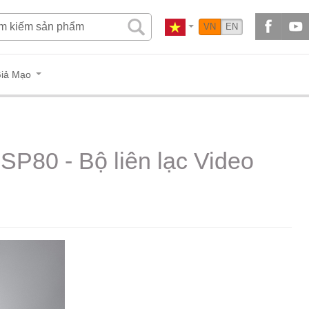
VN
EN
iả Mạo
SP80 - Bộ liên lạc Video