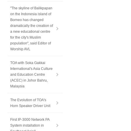
"The skyline of Balikpapan
on the Indonesia island of
Borneo has changed
dramatically the creation of
a new educational centre
for the city's Muslim
population", said Editor of
Worship AVL
TOA with Soka Gakkai
International's Asia Culture
and Education Centre
(ACEC) in Johor Bahru,
Malaysia
The Evolution of TOA's
Horn Speaker Driver Unit
First IP-3000 Network PA
System installation in