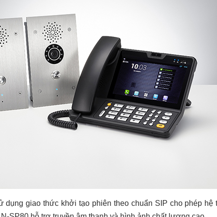
ụng giao thức khởi tạo phiên theo chuẩn SIP cho phép hệ thố
 N-SP80 hỗ trợ truyền âm thanh và hình ảnh chất lượng cao.