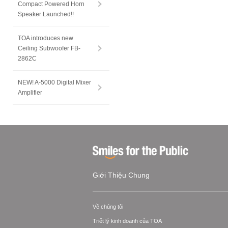
Compact Powered Horn
Speaker Launched!!
TOA introduces new
Ceiling Subwoofer FB-
2862C
NEW! A-5000 Digital Mixer
Amplifier
Giới Thiệu Chung
Về chúng tôi
Triết lý kinh doanh của TOA