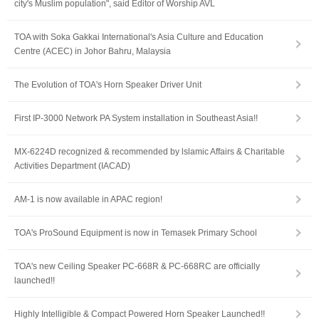
city's Muslim population", said Editor of Worship AVL
TOA with Soka Gakkai International's Asia Culture and Education
Centre (ACEC) in Johor Bahru, Malaysia
The Evolution of TOA's Horn Speaker Driver Unit
First IP-3000 Network PA System installation in Southeast Asia!!
MX-6224D recognized & recommended by lslamic Affairs & Charitable
Activities Department (IACAD)
AM-1 is now available in APAC region!
TOA's ProSound Equipment is now in Temasek Primary School
TOA's new Ceiling Speaker PC-668R & PC-668RC are officially
launched!!
Highly Intelligible & Compact Powered Horn Speaker Launched!!