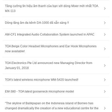
Tăng cường tín hiệu âm thanh của bạn với dòng Mixer mới nhất TOA
MX-113
Dòng tăng âm đa kênh DA-1000 đã sẵn sàng !!
AM-CF1 Integrated Audio Collaboration System launched in APAC
TOA Beige Color Headset Microphones and Ear Hook Microphones
now available!
TOA Electronics Pte Ltd announced new Managing Director from
January 01, 2018
TOA's latest wireless microphone WM-5420 launched!
EM-380 - TOA latest gooseneck microphone model
"The skyline of Balikpapan on the Indonesia island of Borneo has
changed dramatically the creation of a new educational centre for the