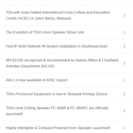
TOA with Soka Gakkai International's Asia Culture and Education
Centre (ACEC) in Johor Bahru, Malaysia
The Evolution of TOA's Horn Speaker Driver Unit
First IP-3000 Network PA System installation in Southeast Asia!!
MX-6224D recognized & recommended by lslamic Affairs & Charitable
Activities Department (IACAD)
AM-1 is now available in APAC region!
TOA's ProSound Equipment is now in Temasek Primary School
TOA's new Ceiling Speaker PC-668R & PC-668RC are officially
launched!!
Highly Intelligible & Compact Powered Horn Speaker Launched!!