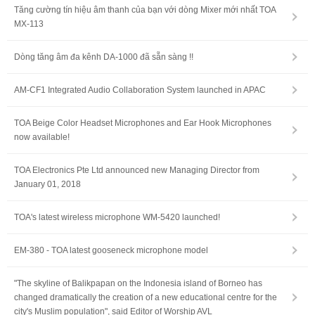
Tăng cường tín hiệu âm thanh của bạn với dòng Mixer mới nhất TOA
MX-113
Dòng tăng âm đa kênh DA-1000 đã sẵn sàng !!
AM-CF1 Integrated Audio Collaboration System launched in APAC
TOA Beige Color Headset Microphones and Ear Hook Microphones
now available!
TOA Electronics Pte Ltd announced new Managing Director from
January 01, 2018
TOA's latest wireless microphone WM-5420 launched!
EM-380 - TOA latest gooseneck microphone model
"The skyline of Balikpapan on the Indonesia island of Borneo has
changed dramatically the creation of a new educational centre for the
city's Muslim population", said Editor of Worship AVL