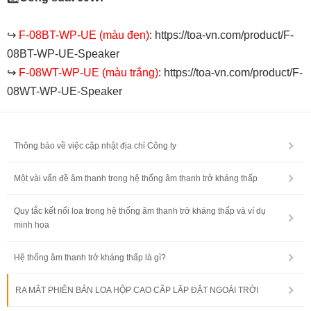
↪️
F-08BT-WP-UE (màu đen)
:
https://toa-vn.com/product/F-
08BT-WP-UE-Speaker
↪️
F-08WT-WP-UE (màu trắng)
:
https://toa-vn.com/product/F-
08WT-WP-UE-Speaker
Thông báo về việc cập nhật địa chỉ Công ty
Một vài vấn đề âm thanh trong hệ thống âm thanh trở kháng thấp
Quy tắc kết nối loa trong hệ thống âm thanh trở kháng thấp và ví dụ
minh họa
Hệ thống âm thanh trở kháng thấp là gì?
RA MẮT PHIÊN BẢN LOA HỘP CAO CẤP LẮP ĐẶT NGOÀI TRỜI