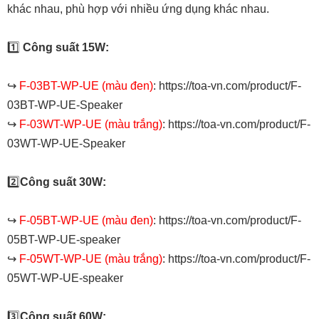
khác nhau, phù hợp với nhiều ứng dụng khác nhau.
1️⃣
Công suất 15W:
↪️
F-03BT-WP-UE (màu đen)
:
https://toa-vn.com/product/F-
03BT-WP-UE-Speaker
↪️
F-03WT-WP-UE (màu trắng)
:
https://toa-vn.com/product/F-
03WT-WP-UE-Speaker
2️⃣
Công suất 30W:
↪️
F-05BT-WP-UE (màu đen)
:
https://toa-vn.com/product/F-
05BT-WP-UE-speaker
↪️
F-05WT-WP-UE (màu trắng)
:
https://toa-vn.com/product/F-
05WT-WP-UE-speaker
3️⃣
Công suất 60W: