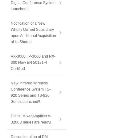
Digital Conference System
launched!!!
Notification of a New
Wholly Owned Subsidiary
upon Additional Acquisition
of Its Shares
VX-3000, IP-3000 and NX-
300 Now EN 50121-4
Certified
New Infrared Wireless
Conference System TS-
920 Series and TS-820
Series launched!!
Digital Mixer Amplifier A-
3200D series are ready!
Discontinuation of DM-