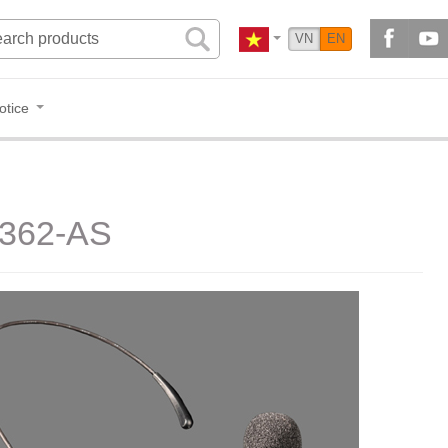
VN
EN
otice
-362-AS