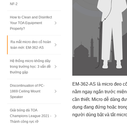
NF-2
How to Clean and Disinfect
Your TOA Equipment
Properly?
Ra mắt micro đeo cổ hoàn
toàn mới: EM-362-AS
Hệ thống micro không dây
trong trường học: 3 vấn đề
thường gặp
EM-362-AS là micro đeo cổ đ
Discontinuation of PC-
1869 Ceiling Mount
nằm ngay ngắn trước miệng 
Speaker
cần thiết. Micro dễ dàng đ
dụng đang đứng hoặc trong
Giải bóng đá TOA
người dùng bật và tắt micro
Champions League 2021 -
Thành công rực rỡ