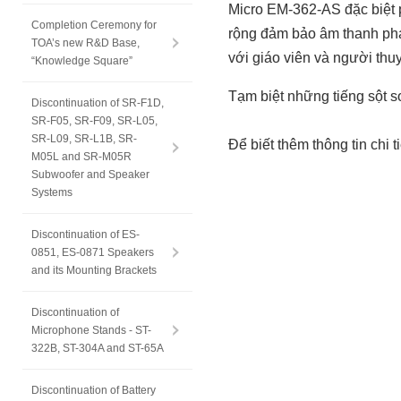
Micro EM-362-AS đặc biệt p
Completion Ceremony for
rộng đảm bảo âm thanh phá
TOA’s new R&D Base,
với giáo viên và người th
“Knowledge Square”
Tạm biệt những tiếng sột s
Discontinuation of SR-F1D,
SR-F05, SR-F09, SR-L05,
SR-L09, SR-L1B, SR-
Để biết thêm thông tin chi 
M05L and SR-M05R
Subwoofer and Speaker
Systems
Discontinuation of ES-
0851, ES-0871 Speakers
and its Mounting Brackets
Discontinuation of
Microphone Stands - ST-
322B, ST-304A and ST-65A
Discontinuation of Battery