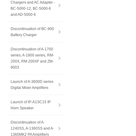
Chargers and AC Adapter -
BC-5000-12, BC-5000-6
and AD-5000-6
Discontinuation of BC-900
Battery Charger
Discontinuation of A-1700
series, A-1800 series, RM-
200X, RM-200XF and ZM-
9003
Launch of A-3600D series
Digital Mixer Amplifiers
Launch of IP-A1SC15 IP
Horn Speaker
Discontinuation of A-
1240SS, A-1360SS and A-
1360MK2 PA Amplifiers