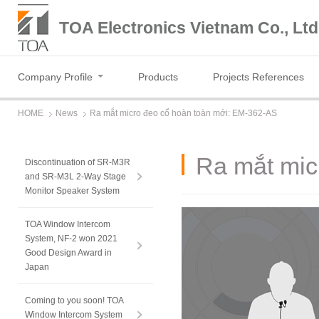
TOA Electronics Vietnam Co., Ltd
Company Profile
Products
Projects References
HOME
News
Ra mắt micro đeo cổ hoàn toàn mới: EM-362-AS
Ra mắt mic
Discontinuation of SR-M3R
and SR-M3L 2-Way Stage
Monitor Speaker System
TOA Window Intercom
System, NF-2 won 2021
Good Design Award in
Japan
Coming to you soon! TOA
Window Intercom System