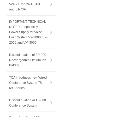
524S, DM-524B, ST-310F
and ST-73A
IMPORTANT TECHNICAL
NOTE: Compatibility of
Power Supply for Voice
Evac System VX-3000, SX-
2000 and VM-3000
Discontinuation of BP-900
Rechargeable Lithium-Ion
Battery
TOA introduces new Wired
Conference System TS-
690 Series
Discontinuation of TS-680
Conference System