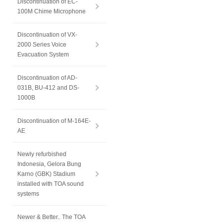
Discontinuation of EC-
100M Chime Microphone
Discontinuation of VX-
2000 Series Voice
Evacuation System
Discontinuation of AD-
031B, BU-412 and DS-
1000B
Discontinuation of M-164E-
AE
Newly refurbished
Indonesia, Gelora Bung
Karno (GBK) Stadium
installed with TOA sound
systems
Newer & Better.. The TOA