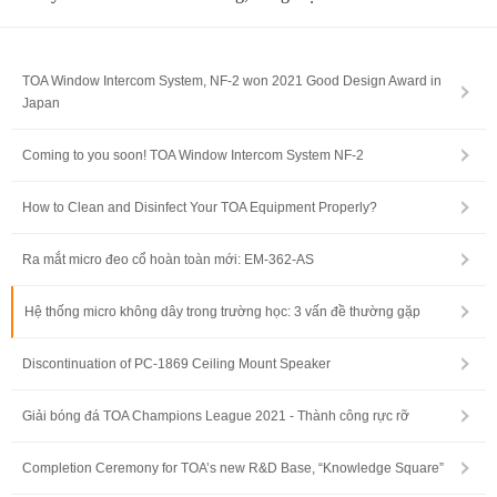
TOA Window Intercom System, NF-2 won 2021 Good Design Award in
Japan
Coming to you soon! TOA Window Intercom System NF-2
How to Clean and Disinfect Your TOA Equipment Properly?
Ra mắt micro đeo cổ hoàn toàn mới: EM-362-AS
Hệ thống micro không dây trong trường học: 3 vấn đề thường gặp
Discontinuation of PC-1869 Ceiling Mount Speaker
Giải bóng đá TOA Champions League 2021 - Thành công rực rỡ
Completion Ceremony for TOA’s new R&D Base, “Knowledge Square”