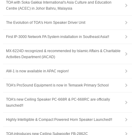
TOA with Soka Gakkai International's Asia Culture and Education
Centre (ACEC) in Johor Bahru, Malaysia
The Evolution of TOA's Horn Speaker Driver Unit
First IP-3000 Network PA System installation in Southeast Asia!!
MX-6224D recognized & recommended by lslamic Affairs & Charitable
Activities Department (IACAD)
AM-1 is now available in APAC region!
TOA's ProSound Equipment is now in Temasek Primary School
TOA's new Ceiling Speaker PC-668R & PC-668RC are officially
launched!!
Highly Intelligible & Compact Powered Horn Speaker Launched!!
TOA introduces new Ceiling Subwoofer FB-2862C