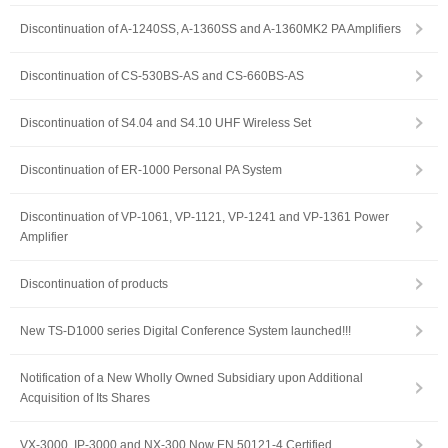
Discontinuation of A-1240SS, A-1360SS and A-1360MK2 PA Amplifiers
Discontinuation of CS-530BS-AS and CS-660BS-AS
Discontinuation of S4.04 and S4.10 UHF Wireless Set
Discontinuation of ER-1000 Personal PA System
Discontinuation of VP-1061, VP-1121, VP-1241 and VP-1361 Power
Amplifier
Discontinuation of products
New TS-D1000 series Digital Conference System launched!!!
Notification of a New Wholly Owned Subsidiary upon Additional
Acquisition of Its Shares
VX-3000, IP-3000 and NX-300 Now EN 50121-4 Certified