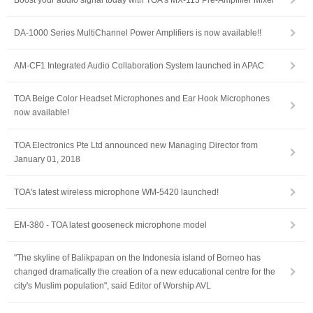
Boost your audio signal today with TOA's MX-113 Pre-Amplifier Mixer
DA-1000 Series MultiChannel Power Amplifiers is now available!!
AM-CF1 Integrated Audio Collaboration System launched in APAC
TOA Beige Color Headset Microphones and Ear Hook Microphones
now available!
TOA Electronics Pte Ltd announced new Managing Director from
January 01, 2018
TOA's latest wireless microphone WM-5420 launched!
EM-380 - TOA latest gooseneck microphone model
"The skyline of Balikpapan on the Indonesia island of Borneo has
changed dramatically the creation of a new educational centre for the
city's Muslim population", said Editor of Worship AVL