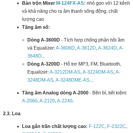
Bàn trộn Mixer
M-124FX-AS
:
nhỏ gọn với 12 kênh
và khả năng cho ra âm thanh sống động, chất
lượng cao
Tăng âm số:
Dòng A-3600D
- Tích hợp chống phản hồi âm
và Equalizer:
A-3606D
,
A-3612D
,
A-3624D
,
A-
3648D...
Dòng A-3200D
- Hỗ trợ MP3, FM, Bluetooth,
Equalizer:
A-3212DM-AS
,
A-3224DM-AS
,
A-
3248DM-AS
,
A-3248DME-AS...
Tăng âm Analog dòng A-2000
- Bền bỉ, tiết kiệm:
A-2060
,
A-2120
,
A-2240
.
2.3. Loa
Loa gắn trần chất lượng cao:
F-122C
,
F-2322C
,