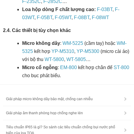
F-2352C
,
F-2852C
…
Loa hộp dòng F chất lượng cao:
F-03BT
,
F-
03WT
,
F-05BT
,
F-05WT
,
F-08BT
,
F-08WT
2.4. Các thiết bị tùy chọn khác
Micro không dây
:
WM-5225
(cầm tay) hoặc
WM-
5325
kết hợp
YP-M5310
,
YP-M5300
(micro cài áo)
với bộ thu
WT-5800
,
WT-5805
…
Micro cổ ngỗng
:
EM-800
kết hợp chân đế
ST-800
cho bục phát biểu.
Giải pháp micro không dây bảo mật, chống can nhiễu
Giải pháp âm thanh phòng họp chống nghe lén
Tiêu chuẩn IP65 là gì? So sánh các tiêu chuẩn chống bụi nước phổ
biến của loa TOA