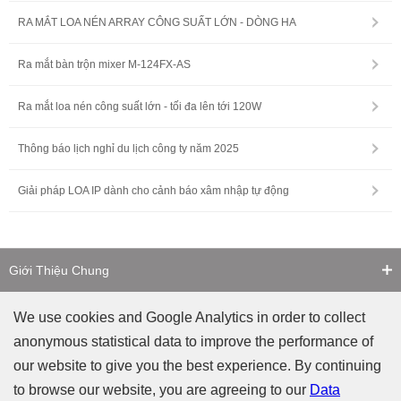
RA MẮT LOA NÉN ARRAY CÔNG SUẤT LỚN - DÒNG HA
Ra mắt bàn trộn mixer M-124FX-AS
Ra mắt loa nén công suất lớn - tối đa lên tới 120W
Thông báo lịch nghỉ du lịch công ty năm 2025
Giải pháp LOA IP dành cho cảnh báo xâm nhập tự động
Giới Thiệu Chung
Liên Hệ
We use cookies and Google Analytics in order to collect
anonymous statistical data to improve the performance of
Cảnh Báo Giả Mạo
our website to give you the best experience. By continuing
to browse our website, you are agreeing to our
Data