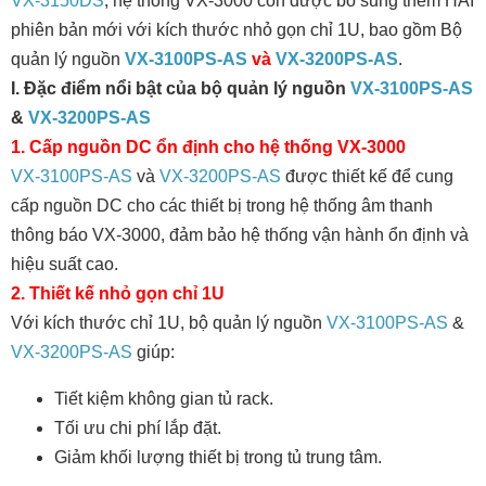
VX-3150DS
, hệ thống VX-3000 còn đ
ược bổ sung thêm HAI
phiên bản mới với kích thước nhỏ gọn chỉ 1U, bao gồm Bộ
quản lý nguồn
VX-3100PS-AS
và
VX-3200PS-AS
.
I. Đặc điểm nổi bật của bộ quản lý nguồn
VX-3100PS-AS
&
VX-3200PS-AS
1. Cấp nguồn DC ổn định cho hệ thống VX-3000
VX-3100PS-AS
và
VX-3200PS-AS
được thiết kế để cung
cấp nguồn DC cho các thiết bị trong hệ thống âm thanh
thông báo VX-3000, đảm bảo hệ thống vận hành ổn định và
hiệu suất cao.
2. Thiết kế nhỏ gọn chỉ 1U
Với kích th
ước
chỉ 1U, bộ quản lý nguồn
VX-3100PS-AS
&
VX-3200PS-AS
giúp:
Tiết kiệm không gian tủ rack.
Tối ưu chi phí lắp đặt.
Giảm khối lượng thiết bị trong tủ trung tâm.