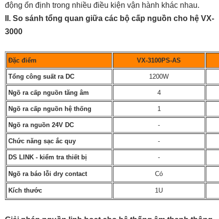
động ổn định trong nhiều điều kiện vận hành khác nhau.
II.
So sánh tổng quan giữa
các bộ cấp nguồn cho hệ VX-
3000
Đặc điểm
VX-3100PS-AS
Tổng công suất ra DC
1
2
00W
Ngõ ra cấp nguồn tăng âm
4
Ngõ ra cấp nguồn hệ thống
1
Ngõ ra
nguồn
24V
DC
-
Chức năng sạc ắc quy
-
DS LINK - kiểm tra thiết bị
-
Ngõ ra báo lỗi dry contact
Có
Kích th
ước
1U