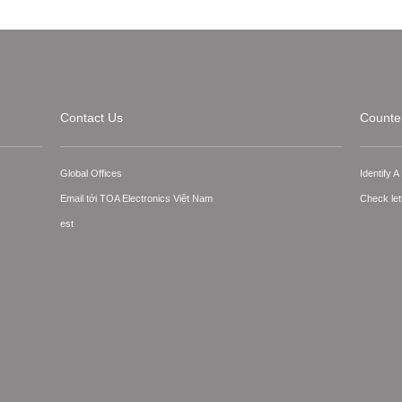
Contact Us
Counter
Global Offices
Identify 
Email tới TOA Electronics Việt Nam
Check let
est