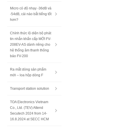
Micro có độ nhạy -36dB và
-54dB, cái nào bắt tiếng tốt
hơn?
Chính thức lộ diện bộ phát
tin nhắn khẩn cấp MỚI FV-
208EV-AS dành riêng cho
hệ thống âm thanh thông
báo FV-200
Ra mắt dòng sản phẩm
mới – loa hộp dòng F
Transport station solution
TOA Electronics Vietnam
Co., Ltd. (TEV) Attend
Secutech 2024 from 14-
16.8.2024 at SECC HCM