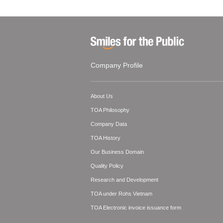
Company Profile
About Us
TOA Philosophy
Company Data
TOA History
Our Business Domain
Quality Policy
Research and Development
TOA under Rohs Vietnam
TOA Electronic invoice issuance form