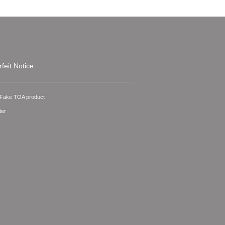
feit Notice
A Fake TOA product
ter