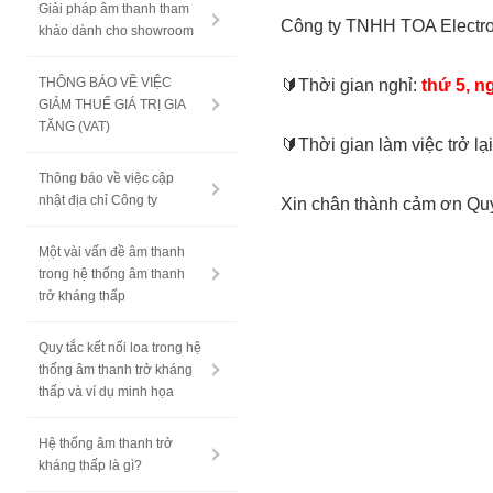
Giải pháp âm thanh tham
Công ty TNHH TOA Electroni
khảo dành cho showroom
THÔNG BÁO VỀ VIỆC
🔰Thời gian nghỉ:
thứ 5, n
GIẢM THUẾ GIÁ TRỊ GIA
TĂNG (VAT)
🔰Thời gian làm việc trở lạ
Thông báo về việc cập
nhật địa chỉ Công ty
Xin chân thành cảm ơn Quý 
Một vài vấn đề âm thanh
trong hệ thống âm thanh
trở kháng thấp
Quy tắc kết nối loa trong hệ
thống âm thanh trở kháng
thấp và ví dụ minh họa
Hệ thống âm thanh trở
kháng thấp là gì?