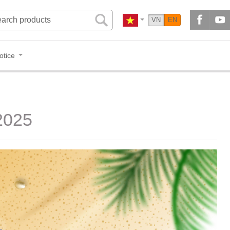
VN
EN
otice
 2025