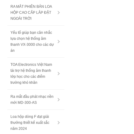
RA MẮT PHIÊN BẢN LOA
HỘP CAO CẤP LẮP ĐẶT
NGOÀI TRỜI
Yếu tố giúp bạn cân nhắc
lựa chọn hệ thống âm
thanh VX-3000 cho các dự
án
TOA Electronics Việt Nam
tài trợ hệ thống âm thanh
lớp học cho các điểm
trường khó khăn
Ra mắt đầu phát nhạc nền
mới MD-300-AS
Loa hộp dòng F đạt giải
thưởng thiết kế xuất sắc
năm 2024